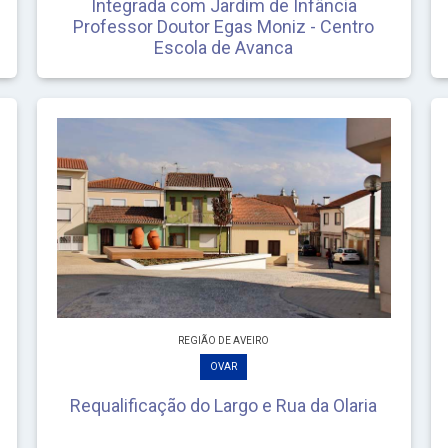
Integrada com Jardim de Infância
Professor Doutor Egas Moniz - Centro
Escola de Avanca
REGIÃO DE AVEIRO
OVAR
Requalificação do Largo e Rua da Olaria